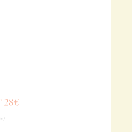
T
28€
és)