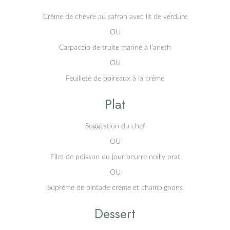
Crème de chèvre au safran avec lit de verdure
OU
Carpaccio de truite mariné à l’aneth
OU
Feuilleté de poireaux à la crème
Plat
Suggestion du chef
OU
Filet de poisson du jour beurre noilly prat
OU
Suprême de pintade crème et champignons
Dessert