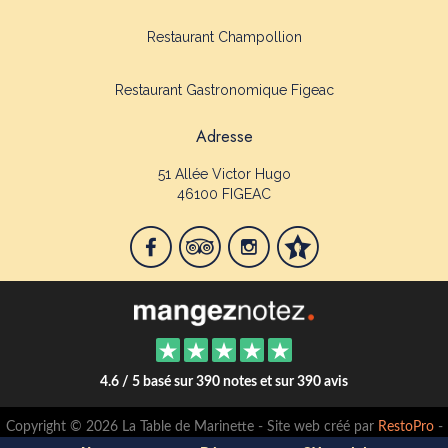
Restaurant Champollion
Restaurant Gastronomique Figeac
Adresse
51 Allée Victor Hugo
46100 FIGEAC
4.6 / 5 basé sur 390 notes et sur 390 avis
Copyright © 2026 La Table de Marinette - Site web créé par
RestoPro
-
mentions légales